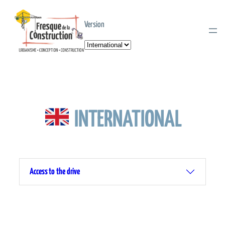
Aller
au
Version
contenu
Choisir
une
langue
INTERNATIONAL
Access to the drive