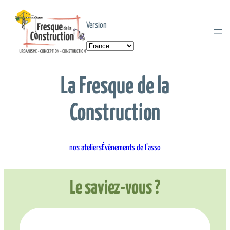
Aller
au
Version
contenu
Choisir
une
langue
La Fresque de la
Construction
nos ateliers
Évènements de l’asso
Le saviez-vous ?